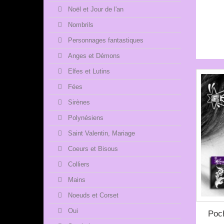
Noël et Jour de l'an
Nombrils
Personnages fantastiques
Anges et Démons
Elfes et Lutins
Fées
Sirènes
Polynésiens
Saint Valentin, Mariage
Coeurs et Bisous
Colliers
Mains
Noeuds et Corset
Oui
Poc