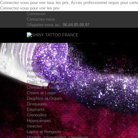
Connectez-vous pour voir tous les prix, Accès professionnel requis pour cert
Connectez-vous pour voir les prix
Connexion
Contactez-nous
Appelez-nous au :
06.64.85.00.97
Menu
Pochoirs
Animaux
Araignées
Chats, Koala et Panda
Chevaux et Taureaux
Chiens et Loups
Dauphins et Orques
Dinosaures
Eléphants
Grenouilles
Hippocampes
Insectes
Lapins et Rongeurs
Lézards, salamandres, caméléons