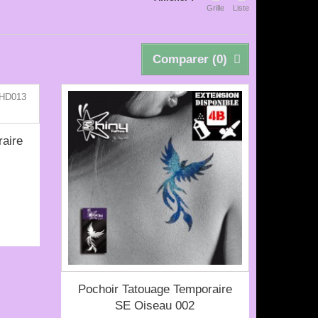
Grille
Liste
Comparer (
0
)
aire
Pochoir Tatouage Temporaire
SE Oiseau 002