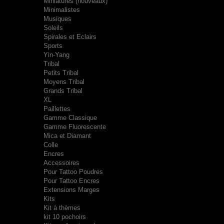
Miniatures (nouveaux)
Minimalistes
Musiques
Soleils
Spirales et Eclairs
Sports
Yin-Yang
Tribal
Petits Tribal
Moyens Tribal
Grands Tribal
XL
Paillettes
Gamme Classique
Gamme Fluorescente
Mica et Diamant
Colle
Encres
Accessoires
Pour Tattoo Poudres
Pour Tattoo Encres
Extensions Marges
Kits
Kit à thèmes
kit 10 pochoirs