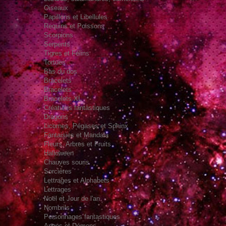
Oiseaux
Papillons et Libellules
Requins et Poissons
Scorpions
Serpents
Tigres et Félins
Tortues
Bas du dos
Bracelets
Bracelets
Bracelets XL
Créatures fantastiques
Dragons
Licornes, Pégases et Sphinx
Fantaisies et Mandala
Fleurs, Arbres et Fruits
Halloween
Chauves souris
Sorcières
Lettrages et Alphabets
Lettrages
Noël et Jour de l'an
Nombrils
Personnages fantastiques
Anges et Démons