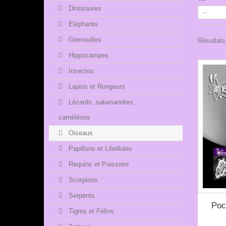
Dinosaures
Eléphants
Grenouilles
Résultats
Hippocampes
Insectes
Lapins et Rongeurs
Lézards, salamandres,
caméléons
Oiseaux
Papillons et Libellules
Requins et Poissons
Scorpions
Serpents
Poc
Tigres et Félins