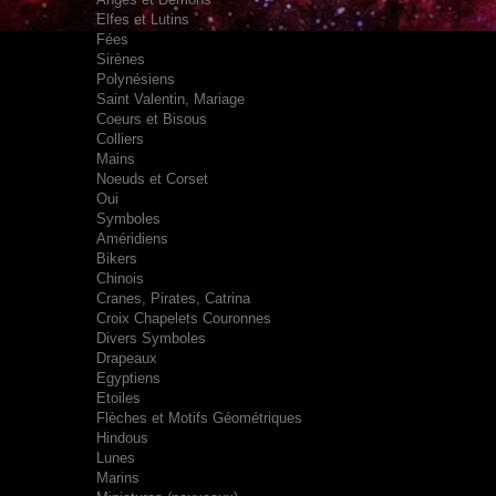
Elfes et Lutins
Fées
Sirènes
Polynésiens
Saint Valentin, Mariage
Coeurs et Bisous
Colliers
Mains
Noeuds et Corset
Oui
Symboles
Améridiens
Bikers
Chinois
Cranes, Pirates, Catrina
Croix Chapelets Couronnes
Divers Symboles
Drapeaux
Egyptiens
Etoiles
Flèches et Motifs Géométriques
Hindous
Lunes
Marins