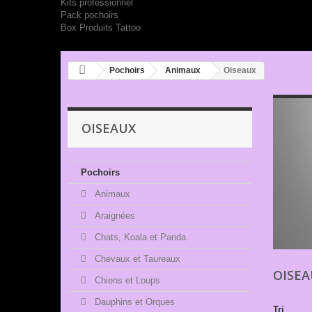
Kits professionnel
Pack pochoirs
Box Produits Tattoo
Pochoirs
Animaux
Oiseaux
OISEAUX
Pochoirs
Animaux
Araignées
Chats, Koala et Panda
Chevaux et Taureaux
OISE
Chiens et Loups
Dauphins et Orques
Tri