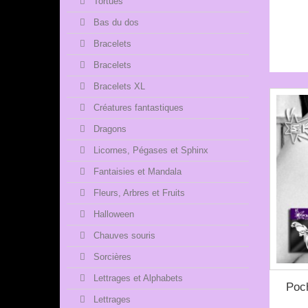
Tortues
Bas du dos
Bracelets
Bracelets
Bracelets XL
Créatures fantastiques
Dragons
Licornes, Pégases et Sphinx
Fantaisies et Mandala
Fleurs, Arbres et Fruits
Halloween
Chauves souris
Sorcières
Lettrages et Alphabets
Poc
Lettrages