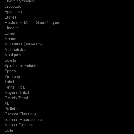
Divers Symboles
Drapeaux
Egyptiens
Etoiles
Flèches et Motifs Géométriques
Hindous
Lunes
Marins
Miniatures (nouveaux)
Minimalistes
Musiques
Soleils
Spirales et Eclairs
Sports
Yin-Yang
Tribal
Petits Tribal
Moyens Tribal
Grands Tribal
XL
Paillettes
Gamme Classique
Gamme Fluorescente
Mica et Diamant
Colle