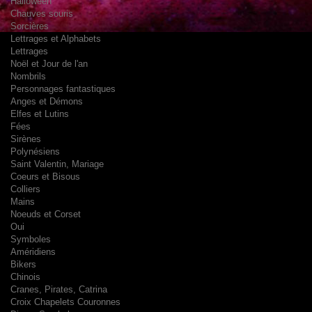
Halloween
Chauves souris
Sorcières
Lettrages et Alphabets
Lettrages
Noël et Jour de l'an
Nombrils
Personnages fantastiques
Anges et Démons
Elfes et Lutins
Fées
Sirènes
Polynésiens
Saint Valentin, Mariage
Coeurs et Bisous
Colliers
Mains
Noeuds et Corset
Oui
Symboles
Améridiens
Bikers
Chinois
Cranes, Pirates, Catrina
Croix Chapelets Couronnes