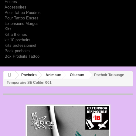
Encres
Accessoires
Pour Tattoo Poudres
Pour Tattoo Encres
Extensions Marges
Kits
Kit à thèmes
kit 10 pochoirs
Kits professionnel
Pack pochoirs
Box Produits Tattoo
Pochoirs
Animaux
Oiseaux
Pochoir Tatouage
Temporaire SE Colibri 001