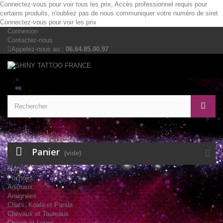
Connectez-vous pour voir tous les prix, Accès professionnel requis pour
certains produits, n'oubliez pas de nous communiquer votre numéro de siret
Connectez-vous pour voir les prix
Connexion
Contactez-nous
Appelez-nous au :
06.64.85.00.97
Panier
(vide)
Menu
Pochoirs
Animaux
Araignées
Chats, Koala et Panda
Chevaux et Taureaux
Chiens et Loups