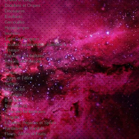
Dauphins et Orques
Dinosaures
Eléphants
Grenouilles
Hippocampes
Insectes
Lapins et Rongeurs
Lézards, salamandres, caméléons
Oiseaux
Papillons et Libellules
Requins et Poissons
Scorpions
Serpents
Tigres et Félins
Tortues
Bas du dos
Bracelets
Bracelets
Bracelets XL
Créatures fantastiques
Dragons
Licornes, Pégases et Sphinx
Fantaisies et Mandala
Fleurs, Arbres et Fruits