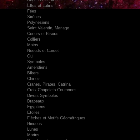
Elfes et Lutins
Fées
Sirènes
Polynésiens
Saint Valentin, Mariage
Coeurs et Bisous
Colliers
Mains
Noeuds et Corset
Oui
Symboles
Améridiens
Bikers
Chinois
Cranes, Pirates, Catrina
Croix Chapelets Couronnes
Divers Symboles
Drapeaux
Egyptiens
Etoiles
Flèches et Motifs Géométriques
Hindous
Lunes
Marins