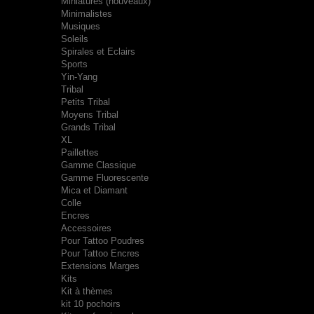
Miniatures (nouveaux)
Minimalistes
Musiques
Soleils
Spirales et Eclairs
Sports
Yin-Yang
Tribal
Petits Tribal
Moyens Tribal
Grands Tribal
XL
Paillettes
Gamme Classique
Gamme Fluorescente
Mica et Diamant
Colle
Encres
Accessoires
Pour Tattoo Poudres
Pour Tattoo Encres
Extensions Marges
Kits
Kit à thèmes
kit 10 pochoirs