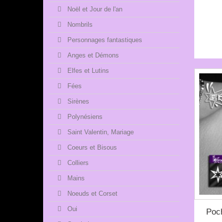
Noël et Jour de l'an
Nombrils
Personnages fantastiques
Anges et Démons
Elfes et Lutins
Fées
Sirènes
Polynésiens
Saint Valentin, Mariage
Coeurs et Bisous
Colliers
Mains
Noeuds et Corset
Oui
Poc