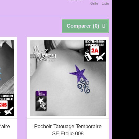
Grille
Liste
Comparer (
0
)
aire
Pochoir Tatouage Temporaire
SE Etoile 008