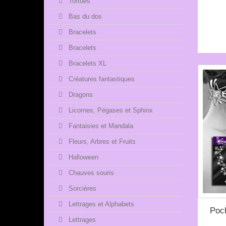
Tortues
Bas du dos
Bracelets
Bracelets
Bracelets XL
Créatures fantastiques
Dragons
Licornes, Pégases et Sphinx
Fantaisies et Mandala
Fleurs, Arbres et Fruits
Halloween
Chauves souris
Sorcières
Lettrages et Alphabets
Poc
Lettrages