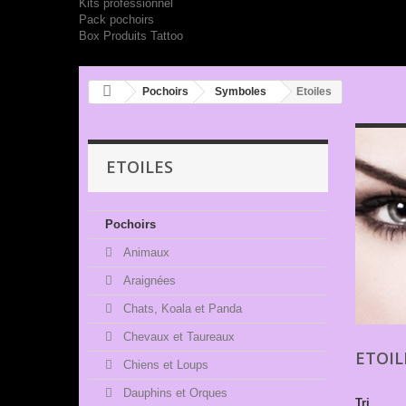
Kits professionnel
Pack pochoirs
Box Produits Tattoo
Pochoirs
Symboles
Etoiles
ETOILES
Pochoirs
Animaux
Araignées
Chats, Koala et Panda
Chevaux et Taureaux
ETOI
Chiens et Loups
Dauphins et Orques
Tri