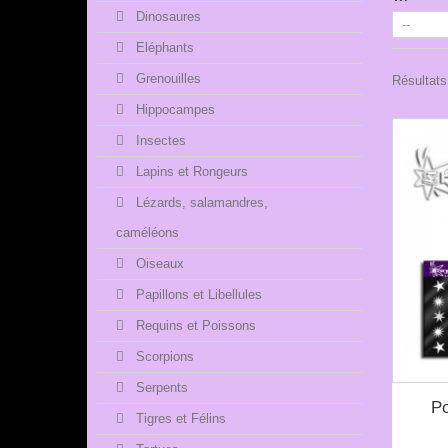
Dinosaures
Eléphants
Grenouilles
Résultats 
Hippocampes
Insectes
Lapins et Rongeurs
Lézards, salamandres,
caméléons
Oiseaux
Papillons et Libellules
Requins et Poissons
Scorpions
Serpents
Po
Tigres et Félins