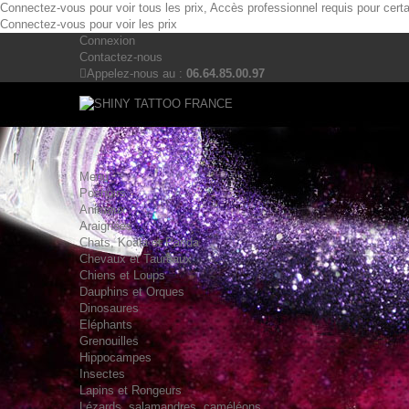
Connectez-vous pour voir tous les prix, Accès professionnel requis pour cert
Connectez-vous pour voir les prix
Connexion
Contactez-nous
Appelez-nous au :
06.64.85.00.97
Menu
Pochoirs
Animaux
Araignées
Chats, Koala et Panda
Chevaux et Taureaux
Chiens et Loups
Dauphins et Orques
Dinosaures
Eléphants
Grenouilles
Hippocampes
Insectes
Lapins et Rongeurs
Lézards, salamandres, caméléons