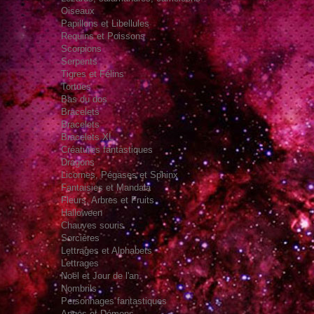
Oiseaux
Papillons et Libellules
Requins et Poissons
Scorpions
Serpents
Tigres et Félins
Tortues
Bas du dos
Bracelets
Bracelets
Bracelets XL
Créatures fantastiques
Dragons
Licornes, Pégases et Sphinx
Fantaisies et Mandala
Fleurs, Arbres et Fruits
Halloween
Chauves souris
Sorcières
Lettrages et Alphabets
Lettrages
Noël et Jour de l'an
Nombrils
Personnages fantastiques
Anges et Démons