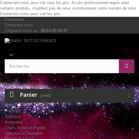
Connectez-vous pour voir tous les prix, Accès professionnel requis pour
certains produits, n'oubliez pas de nous communiquer votre numéro de siret
Connectez-vous pour voir les prix
Connexion
Contactez-nous
Appelez-nous au :
06.64.85.00.97
Panier
(vide)
Menu
Pochoirs
Animaux
Araignées
Chats, Koala et Panda
Chevaux et Taureaux
Chiens et Loups