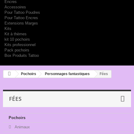
Encres
Accessoires
Pour Tattoo Poudres
Pour Tattoo Encres
Extensions Marges
Kits
Kit à thèmes
kit 10 pochoirs
Kits professionnel
Pack pochoirs
Box Produits Tattoo
Pochoirs
Personnages fantastiques
Fées
FÉES
Pochoirs
Animaux