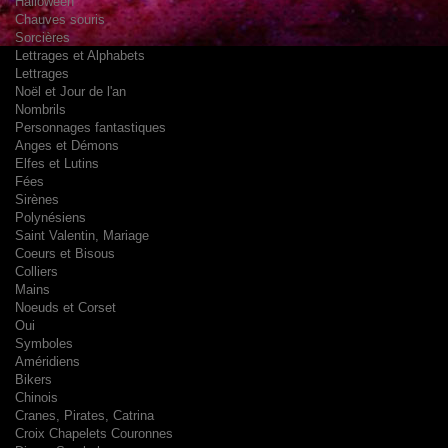
Halloween
Chauves souris
Sorcières
Lettrages et Alphabets
Lettrages
Noël et Jour de l'an
Nombrils
Personnages fantastiques
Anges et Démons
Elfes et Lutins
Fées
Sirènes
Polynésiens
Saint Valentin, Mariage
Coeurs et Bisous
Colliers
Mains
Noeuds et Corset
Oui
Symboles
Améridiens
Bikers
Chinois
Cranes, Pirates, Catrina
Croix Chapelets Couronnes