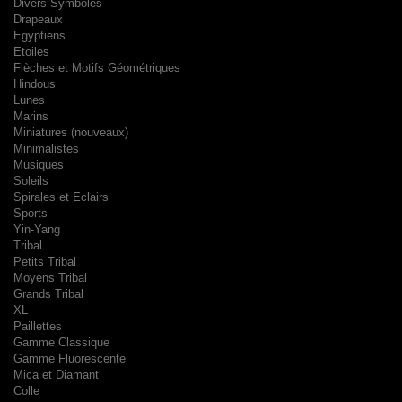
Divers Symboles
Drapeaux
Egyptiens
Etoiles
Flèches et Motifs Géométriques
Hindous
Lunes
Marins
Miniatures (nouveaux)
Minimalistes
Musiques
Soleils
Spirales et Eclairs
Sports
Yin-Yang
Tribal
Petits Tribal
Moyens Tribal
Grands Tribal
XL
Paillettes
Gamme Classique
Gamme Fluorescente
Mica et Diamant
Colle