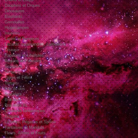
Dauphins et Orques
Dinosaures
Eléphants
Grenouilles
Hippocampes
Insectes
Lapins et Rongeurs
Lézards, salamandres, caméléons
Oiseaux
Papillons et Libellules
Requins et Poissons
Scorpions
Serpents
Tigres et Félins
Tortues
Bas du dos
Bracelets
Bracelets
Bracelets XL
Créatures fantastiques
Dragons
Licornes, Pégases et Sphinx
Fantaisies et Mandala
Fleurs, Arbres et Fruits