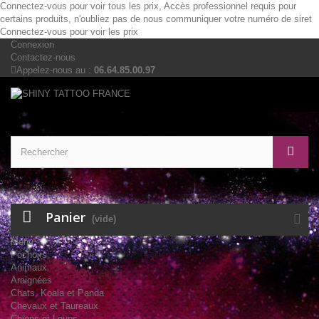
Connectez-vous pour voir tous les prix, Accès professionnel requis pour
certains produits, n'oubliez pas de nous communiquer votre numéro de siret
Connectez-vous pour voir les prix
Connexion
Contactez-nous
Appelez-nous au :
06.64.85.00.97
Panier
(vide)
Menu
Pochoirs
Animaux
Araignées
Chats, Koala et Panda
Chevaux et Taureaux
Chiens et Loups