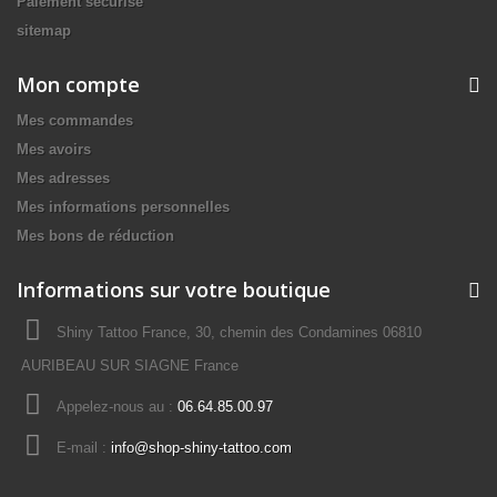
Paiement sécurisé
sitemap
Mon compte
Mes commandes
Mes avoirs
Mes adresses
Mes informations personnelles
Mes bons de réduction
Informations sur votre boutique
Shiny Tattoo France, 30, chemin des Condamines 06810
AURIBEAU SUR SIAGNE France
Appelez-nous au :
06.64.85.00.97
E-mail :
info@shop-shiny-tattoo.com