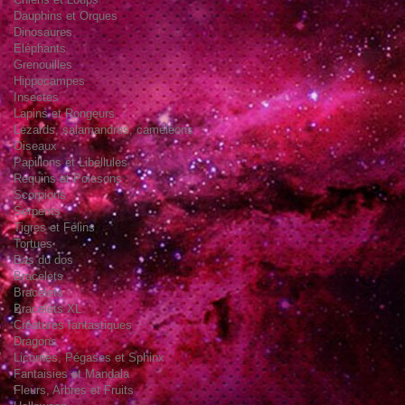
Dauphins et Orques
Dinosaures
Eléphants
Grenouilles
Hippocampes
Insectes
Lapins et Rongeurs
Lézards, salamandres, caméléons
Oiseaux
Papillons et Libellules
Requins et Poissons
Scorpions
Serpents
Tigres et Félins
Tortues
Bas du dos
Bracelets
Bracelets
Bracelets XL
Créatures fantastiques
Dragons
Licornes, Pégases et Sphinx
Fantaisies et Mandala
Fleurs, Arbres et Fruits