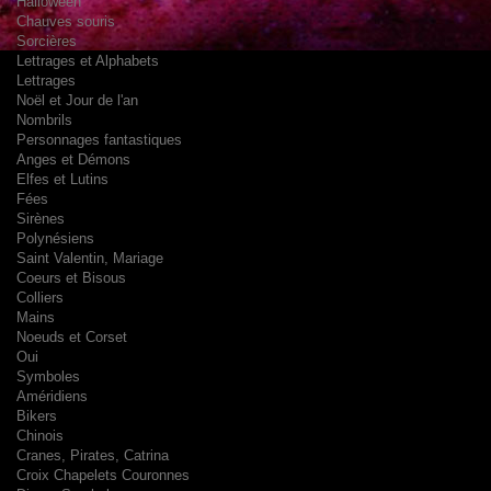
Halloween
Chauves souris
Sorcières
Lettrages et Alphabets
Lettrages
Noël et Jour de l'an
Nombrils
Personnages fantastiques
Anges et Démons
Elfes et Lutins
Fées
Sirènes
Polynésiens
Saint Valentin, Mariage
Coeurs et Bisous
Colliers
Mains
Noeuds et Corset
Oui
Symboles
Améridiens
Bikers
Chinois
Cranes, Pirates, Catrina
Croix Chapelets Couronnes