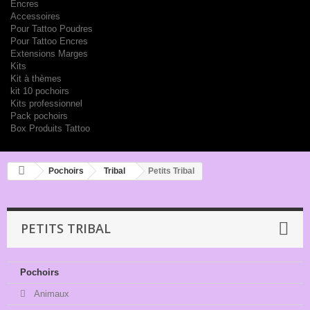
Encres
Accessoires
Pour Tattoo Poudres
Pour Tattoo Encres
Extensions Marges
Kits
Kit à thèmes
kit 10 pochoirs
Kits professionnel
Pack pochoirs
Box Produits Tattoo
Pochoirs
Tribal
Petits Tribal
PETITS TRIBAL
Pochoirs
Animaux