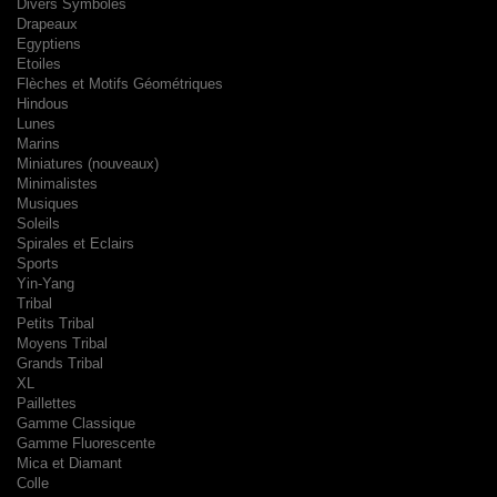
Divers Symboles
Drapeaux
Egyptiens
Etoiles
Flèches et Motifs Géométriques
Hindous
Lunes
Marins
Miniatures (nouveaux)
Minimalistes
Musiques
Soleils
Spirales et Eclairs
Sports
Yin-Yang
Tribal
Petits Tribal
Moyens Tribal
Grands Tribal
XL
Paillettes
Gamme Classique
Gamme Fluorescente
Mica et Diamant
Colle