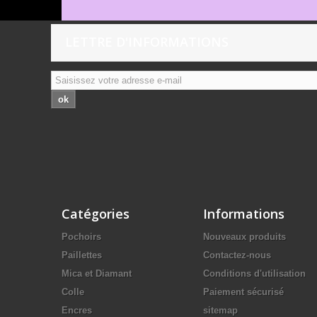
LETTRE D'INFORMATIONS
ok
Catégories
Informations
Pochoirs
Nouveaux produits
Paillettes
Contactez-nous
Mica et Diamant
Conditions d'utilisation
Colle
Paiement sécurisé
Encres
sitemap