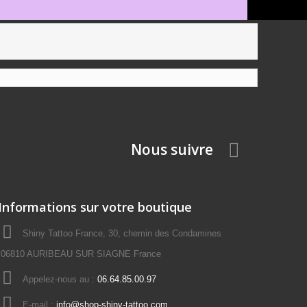
Nous suivre
Informations sur votre boutique
Shiny Tattoo France, 30, chemin des Condamines
06810 AURIBEAU SUR SIAGNE France
Appelez-nous au :
06.64.85.00.97
E-mail :
info@shop-shiny-tattoo.com