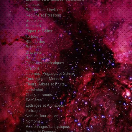
Oiseaux
Papillons et Libellules
Requins et Poissons
Scorpions
Serpents
Tigres et Félins
Tortues
Bas du dos
Bracelets
Bracelets
Bracelets XL
Créatures fantastiques
Dragons
Licornes, Pégases et Sphinx
Fantaisies et Mandala
Fleurs, Arbres et Fruits
Halloween
Chauves souris
Sorcières
Lettrages et Alphabets
Lettrages
Noël et Jour de l'an
Nombrils
Personnages fantastiques
Anges et Démons