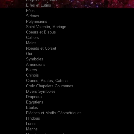
Elfes et Lutins
Fées
Sirènes
Polynésiens
Saint Valentin, Mariage
Coeurs et Bisous
Colliers
Mains
Noeuds et Corset
Oui
Symboles
Améridiens
Bikers
Chinois
Cranes, Pirates, Catrina
Croix Chapelets Couronnes
Divers Symboles
Drapeaux
Egyptiens
Etoiles
Flèches et Motifs Géométriques
Hindous
Lunes
Marins