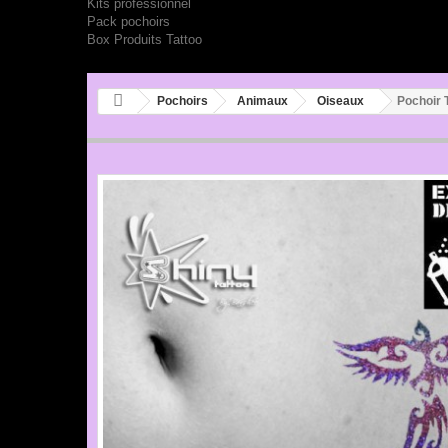
Kits professionnel
Pack pochoirs
Box Produits Tattoo
Pochoirs
Animaux
Oiseaux
Pochoir 