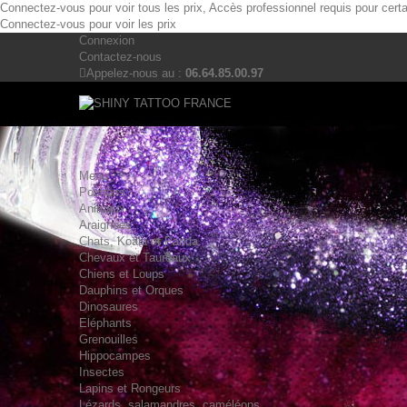
Connectez-vous pour voir tous les prix, Accès professionnel requis pour cert
Connectez-vous pour voir les prix
Connexion
Contactez-nous
Appelez-nous au :
06.64.85.00.97
Menu
Pochoirs
Animaux
Araignées
Chats, Koala et Panda
Chevaux et Taureaux
Chiens et Loups
Dauphins et Orques
Dinosaures
Eléphants
Grenouilles
Hippocampes
Insectes
Lapins et Rongeurs
Lézards, salamandres, caméléons