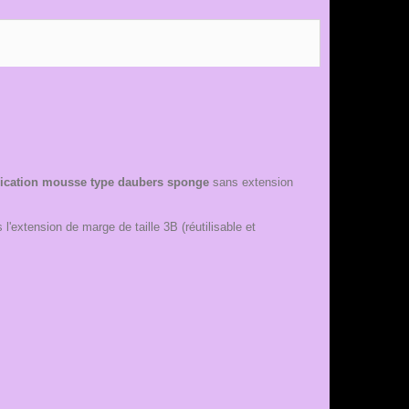
lication mousse type daubers sponge
sans extension
 l'extension de marge de taille 3B (réutilisable et