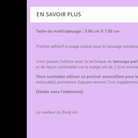
EN SAVOIR PLUS
Taille du motif tatouage : 5.06 cm X 7.82 cm
Pochoir adhésif à usage unique pour le tatouage tempora
Vous pouvez l'utiliser avec la technique du
tatouage pail
et de façon confortable car la marge est de 1.5cm enviro
Vous souhaitez utiliser ce pochoir autocollant pour le
nettoyable) permettant d'ajouter environ 7cm supplément
(Vendu sans l'extension).
Le meilleur du Body Art.