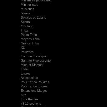
Miniatures (nouveaux)
Minimalistes
Musiques
Soleils
Spirales et Eclairs
Sports
Yin-Yang
Tribal
Petits Tribal
Moyens Tribal
Grands Tribal
XL
Paillettes
Gamme Classique
Gamme Fluorescente
Mica et Diamant
Colle
Encres
Accessoires
Pour Tattoo Poudres
Pour Tattoo Encres
Extensions Marges
Kits
Kit à thèmes
kit 10 pochoirs