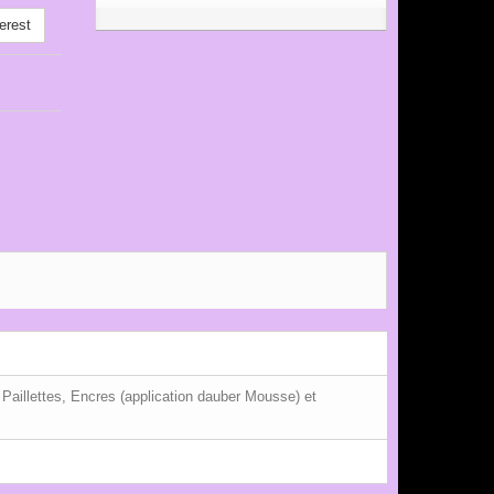
erest
 Paillettes, Encres (application dauber Mousse) et