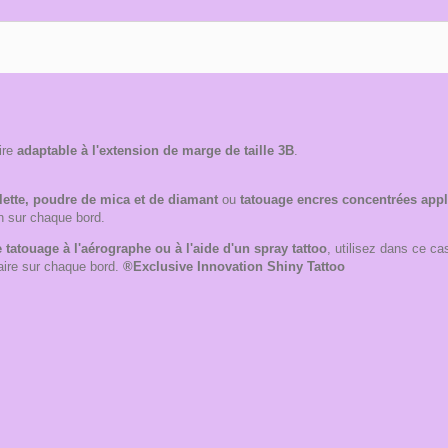
ire
adaptable à l'extension de marge de taille 3B
.
lette, poudre de mica et de diamant
ou
tatouage encres concentrées app
n sur chaque bord.
 tatouage à l'aérographe ou à l'aide d'un spray tattoo
, utilisez dans ce cas
aire sur chaque bord.
®Exclusive Innovation Shiny Tattoo