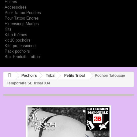
Encres
Accessoires
Pour Tattoo Poudres
Pour Tattoo Encres
Extensions Marges
Kits
Kit à thèmes
kit 10 pochoirs
Kits professionnel
Pack pochoirs
Box Produits Tattoo
Pochoirs
Tribal
Petits Tribal
Pochoir Tatouage
Temporaire SE Tribal 034