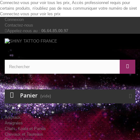
Connectez-vous pour voir tous les prix, Accès professionnel requis pour
certains produits, n'oubliez pas de nous communiquer votre numéro de siret
Connectez-vous pour voir les prix
Connexion
Contactez-nous
Appelez-nous au :
06.64.85.00.97
Panier
(vide)
Menu
Pochoirs
Animaux
Araignées
Chats, Koala et Panda
Chevaux et Taureaux
Chiens et Loups