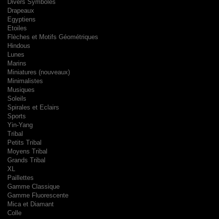
Divers Symboles
Drapeaux
Egyptiens
Etoiles
Flèches et Motifs Géométriques
Hindous
Lunes
Marins
Miniatures (nouveaux)
Minimalistes
Musiques
Soleils
Spirales et Eclairs
Sports
Yin-Yang
Tribal
Petits Tribal
Moyens Tribal
Grands Tribal
XL
Paillettes
Gamme Classique
Gamme Fluorescente
Mica et Diamant
Colle