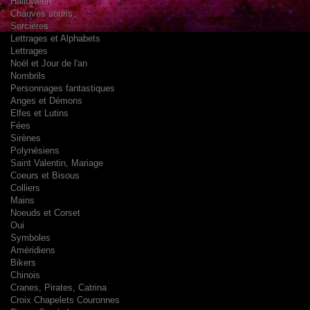
Halloween
Chauves souris
Sorcières
Lettrages et Alphabets
Lettrages
Noël et Jour de l'an
Nombrils
Personnages fantastiques
Anges et Démons
Elfes et Lutins
Fées
Sirènes
Polynésiens
Saint Valentin, Mariage
Coeurs et Bisous
Colliers
Mains
Noeuds et Corset
Oui
Symboles
Améridiens
Bikers
Chinois
Cranes, Pirates, Catrina
Croix Chapelets Couronnes