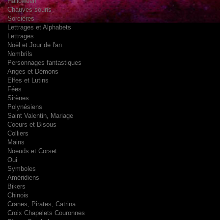
Halloween
Chauves souris
Sorcières
Lettrages et Alphabets
Lettrages
Noël et Jour de l'an
Nombrils
Personnages fantastiques
Anges et Démons
Elfes et Lutins
Fées
Sirènes
Polynésiens
Saint Valentin, Mariage
Coeurs et Bisous
Colliers
Mains
Noeuds et Corset
Oui
Symboles
Améridiens
Bikers
Chinois
Cranes, Pirates, Catrina
Croix Chapelets Couronnes