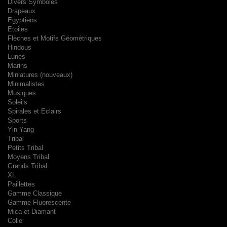
Divers Symboles
Drapeaux
Egyptiens
Etoiles
Flèches et Motifs Géométriques
Hindous
Lunes
Marins
Miniatures (nouveaux)
Minimalistes
Musiques
Soleils
Spirales et Eclairs
Sports
Yin-Yang
Tribal
Petits Tribal
Moyens Tribal
Grands Tribal
XL
Paillettes
Gamme Classique
Gamme Fluorescente
Mica et Diamant
Colle