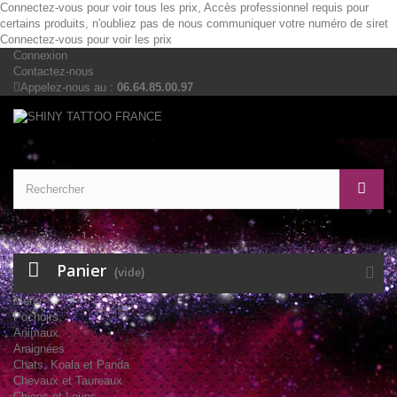
Connectez-vous pour voir tous les prix, Accès professionnel requis pour
certains produits, n'oubliez pas de nous communiquer votre numéro de siret
Connectez-vous pour voir les prix
Connexion
Contactez-nous
Appelez-nous au :
06.64.85.00.97
Panier
(vide)
Menu
Pochoirs
Animaux
Araignées
Chats, Koala et Panda
Chevaux et Taureaux
Chiens et Loups