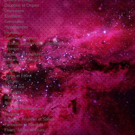
Dauphins et Orques
Dinosaures
Eléphants
Grenouilles
Hippocampes
Insectes
Lapins et Rongeurs
Lézards, salamandres, caméléons
Oiseaux
Papillons et Libellules
Requins et Poissons
Scorpions
Serpents
Tigres et Félins
Tortues
Bas du dos
Bracelets
Bracelets
Bracelets XL
Créatures fantastiques
Dragons
Licornes, Pégases et Sphinx
Fantaisies et Mandala
Fleurs, Arbres et Fruits