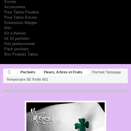
Encres
Accessoires
Pour Tattoo Poudres
Pour Tattoo Encres
Extensions Marges
Kits
Kit à thèmes
kit 10 pochoirs
Kits professionnel
Pack pochoirs
Box Produits Tattoo
Pochoirs
Fleurs, Arbres et Fruits
Pochoir Tatouage
Temporaire SE Trefle 001