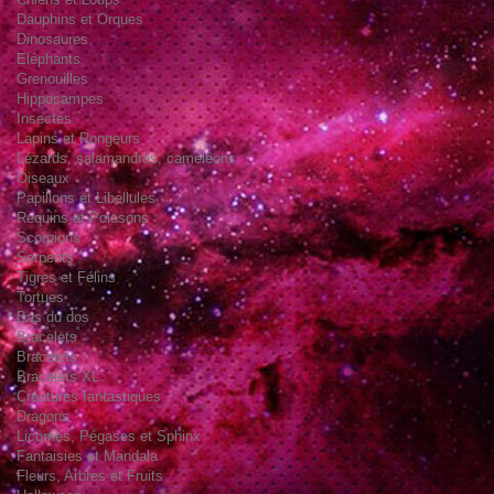
Dauphins et Orques
Dinosaures
Eléphants
Grenouilles
Hippocampes
Insectes
Lapins et Rongeurs
Lézards, salamandres, caméléons
Oiseaux
Papillons et Libellules
Requins et Poissons
Scorpions
Serpents
Tigres et Félins
Tortues
Bas du dos
Bracelets
Bracelets
Bracelets XL
Créatures fantastiques
Dragons
Licornes, Pégases et Sphinx
Fantaisies et Mandala
Fleurs, Arbres et Fruits