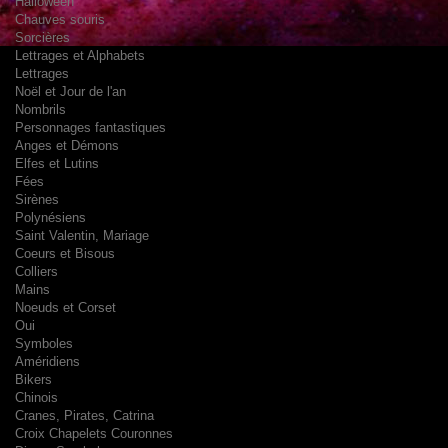
Halloween
Chauves souris
Sorcières
Lettrages et Alphabets
Lettrages
Noël et Jour de l'an
Nombrils
Personnages fantastiques
Anges et Démons
Elfes et Lutins
Fées
Sirènes
Polynésiens
Saint Valentin, Mariage
Coeurs et Bisous
Colliers
Mains
Noeuds et Corset
Oui
Symboles
Améridiens
Bikers
Chinois
Cranes, Pirates, Catrina
Croix Chapelets Couronnes