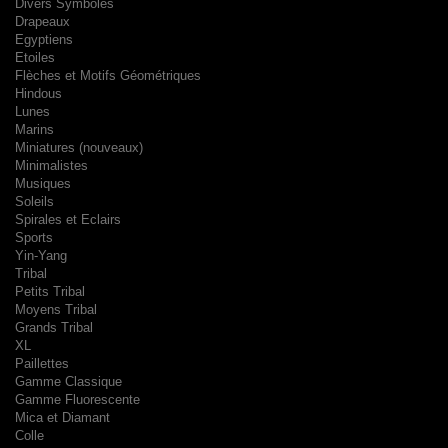
Divers Symboles
Drapeaux
Egyptiens
Etoiles
Flèches et Motifs Géométriques
Hindous
Lunes
Marins
Miniatures (nouveaux)
Minimalistes
Musiques
Soleils
Spirales et Eclairs
Sports
Yin-Yang
Tribal
Petits Tribal
Moyens Tribal
Grands Tribal
XL
Paillettes
Gamme Classique
Gamme Fluorescente
Mica et Diamant
Colle