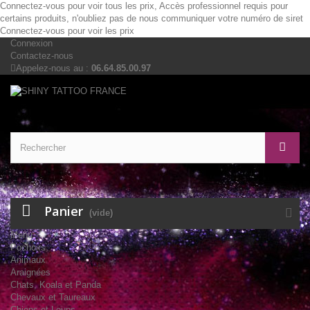
Connectez-vous pour voir tous les prix, Accès professionnel requis pour
certains produits, n'oubliez pas de nous communiquer votre numéro de siret
Connectez-vous pour voir les prix
Connexion
Contactez-nous
Appelez-nous au :
06.64.85.00.97
Panier
(vide)
Menu
Pochoirs
Animaux
Araignées
Chats, Koala et Panda
Chevaux et Taureaux
Chiens et Loups