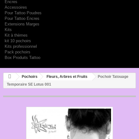
Encres
Accessoires
Pour Tattoo Poudres
Pour Tattoo Encres
Extensions Marges
Kits
Kit à thèmes
kit 10 pochoirs
Kits professionnel
Pack pochoirs
Box Produits Tattoo
Pochoirs
Fleurs, Arbres et Fruits
Pochoir Tatouage
Temporaire SE Lotus 001