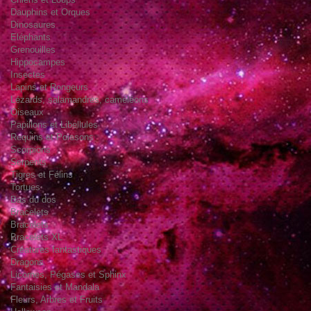
Dauphins et Orques
Dinosaures
Eléphants
Grenouilles
Hippocampes
Insectes
Lapins et Rongeurs
Lézards, salamandres, caméléons
Oiseaux
Papillons et Libellules
Requins et Poissons
Scorpions
Serpents
Tigres et Félins
Tortues
Bas du dos
Bracelets
Bracelets
Bracelets XL
Créatures fantastiques
Dragons
Licornes, Pégases et Sphinx
Fantaisies et Mandala
Fleurs, Arbres et Fruits