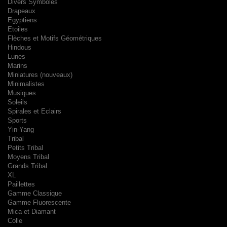
Divers Symboles
Drapeaux
Egyptiens
Etoiles
Flèches et Motifs Géométriques
Hindous
Lunes
Marins
Miniatures (nouveaux)
Minimalistes
Musiques
Soleils
Spirales et Eclairs
Sports
Yin-Yang
Tribal
Petits Tribal
Moyens Tribal
Grands Tribal
XL
Paillettes
Gamme Classique
Gamme Fluorescente
Mica et Diamant
Colle