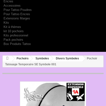
Encres
Accessoires
Pour Tattoo Poudres
Pour Tattoo Encres
Extensions Marges
Kits
Kit à thèmes
kit 10 pochoirs
Kits professionnel
Pack pochoirs
Box Produits Tattoo
Pochoirs
Symboles
Divers Symboles
Pochoir
Tatouage Temporaire SE Symbole 001