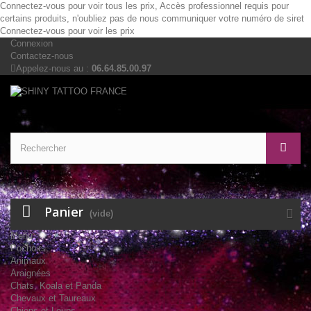
Connectez-vous pour voir tous les prix, Accès professionnel requis pour
certains produits, n'oubliez pas de nous communiquer votre numéro de siret
Connectez-vous pour voir les prix
Connexion
Contactez-nous
Appelez-nous au :
06.64.85.00.97
Panier
(vide)
Menu
Pochoirs
Animaux
Araignées
Chats, Koala et Panda
Chevaux et Taureaux
Chiens et Loups