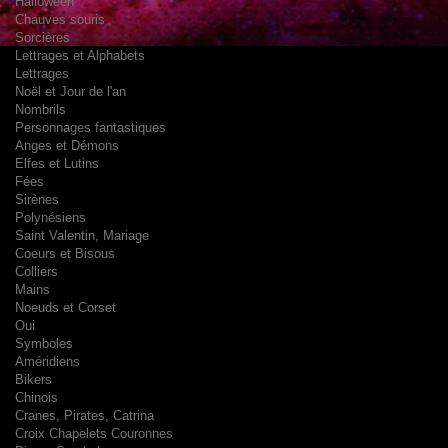
Halloween
Chauves souris
Sorcières
Lettrages et Alphabets
Lettrages
Noël et Jour de l'an
Nombrils
Personnages fantastiques
Anges et Démons
Elfes et Lutins
Fées
Sirènes
Polynésiens
Saint Valentin, Mariage
Coeurs et Bisous
Colliers
Mains
Noeuds et Corset
Oui
Symboles
Améridiens
Bikers
Chinois
Cranes, Pirates, Catrina
Croix Chapelets Couronnes