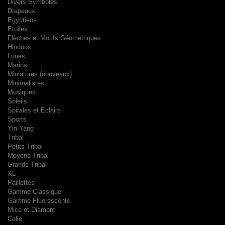
Divers Symboles
Drapeaux
Egyptiens
Etoiles
Flèches et Motifs Géométriques
Hindous
Lunes
Marins
Miniatures (nouveaux)
Minimalistes
Musiques
Soleils
Spirales et Eclairs
Sports
Yin-Yang
Tribal
Petits Tribal
Moyens Tribal
Grands Tribal
XL
Paillettes
Gamme Classique
Gamme Fluorescente
Mica et Diamant
Colle