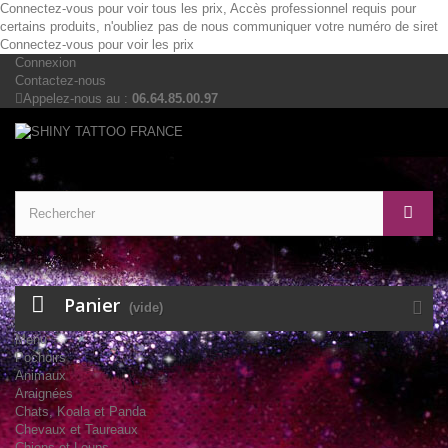
Connectez-vous pour voir tous les prix, Accès professionnel requis pour
certains produits, n'oubliez pas de nous communiquer votre numéro de siret
Connectez-vous pour voir les prix
Connexion
Contactez-nous
Appelez-nous au :
06.64.85.00.97
Panier
(vide)
Menu
Pochoirs
Animaux
Araignées
Chats, Koala et Panda
Chevaux et Taureaux
Chiens et Loups