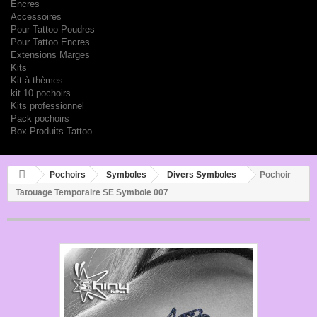
Encres
Accessoires
Pour Tattoo Poudres
Pour Tattoo Encres
Extensions Marges
Kits
Kit à thèmes
kit 10 pochoirs
Kits professionnel
Pack pochoirs
Box Produits Tattoo
Pochoirs
Symboles
Divers Symboles
Pochoir
Tatouage Temporaire SE Symbole 007