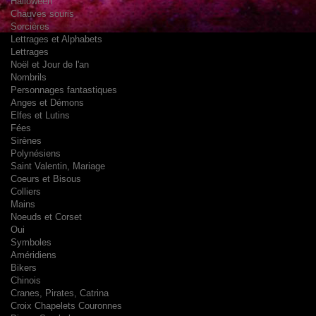
Halloween
Chauves souris
Sorcières
Lettrages et Alphabets
Lettrages
Noël et Jour de l'an
Nombrils
Personnages fantastiques
Anges et Démons
Elfes et Lutins
Fées
Sirènes
Polynésiens
Saint Valentin, Mariage
Coeurs et Bisous
Colliers
Mains
Noeuds et Corset
Oui
Symboles
Améridiens
Bikers
Chinois
Cranes, Pirates, Catrina
Croix Chapelets Couronnes