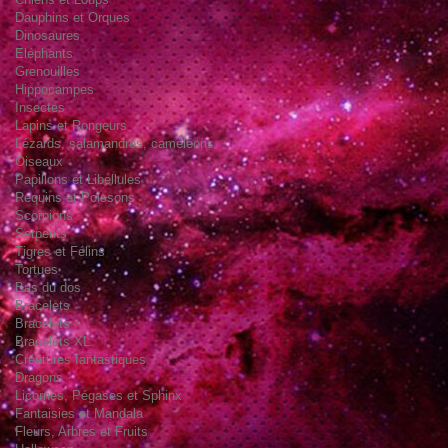
Dauphins et Orques
Dinosaures
Eléphants
Grenouilles
Hippocampes
Insectes
Lapins et Rongeurs
Lézards, salamandres, caméléons
Oiseaux
Papillons et Libellules
Requins et Poissons
Scorpions
Serpents
Tigres et Félins
Tortues
Bas du dos
Bracelets
Bracelets
Bracelets XL
Créatures fantastiques
Dragons
Licornes, Pégases et Sphinx
Fantaisies et Mandala
Fleurs, Arbres et Fruits