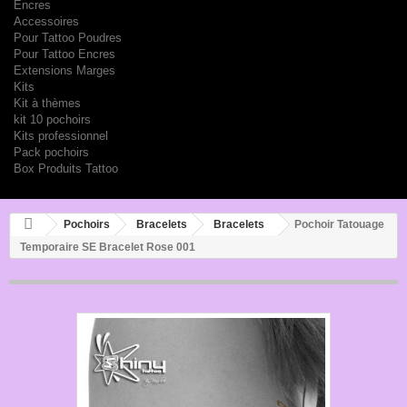
Encres
Accessoires
Pour Tattoo Poudres
Pour Tattoo Encres
Extensions Marges
Kits
Kit à thèmes
kit 10 pochoirs
Kits professionnel
Pack pochoirs
Box Produits Tattoo
Pochoirs
Bracelets
Bracelets
Pochoir Tatouage
Temporaire SE Bracelet Rose 001