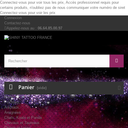
Connectez-vous pour voir tous les prix, Accès professionnel requis pour
certains produits, n'oubliez pas de nous communiquer votre numéro de siret
Connectez-vous pour voir les prix
Connexion
Contactez-nous
Appelez-nous au :
06.64.85.00.97
Panier
(vide)
Menu
Pochoirs
Animaux
Araignées
Chats, Koala et Panda
Chevaux et Taureaux
Chiens et Loups