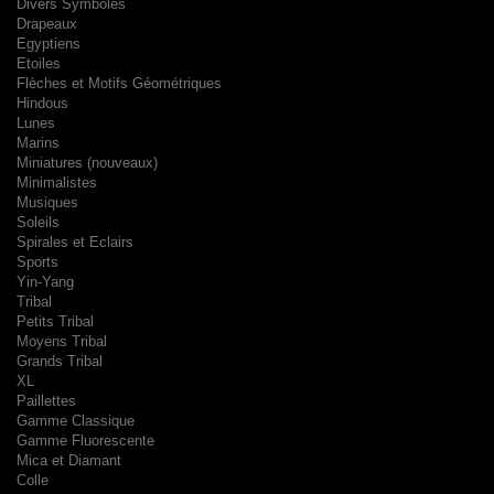
Divers Symboles
Drapeaux
Egyptiens
Etoiles
Flèches et Motifs Géométriques
Hindous
Lunes
Marins
Miniatures (nouveaux)
Minimalistes
Musiques
Soleils
Spirales et Eclairs
Sports
Yin-Yang
Tribal
Petits Tribal
Moyens Tribal
Grands Tribal
XL
Paillettes
Gamme Classique
Gamme Fluorescente
Mica et Diamant
Colle