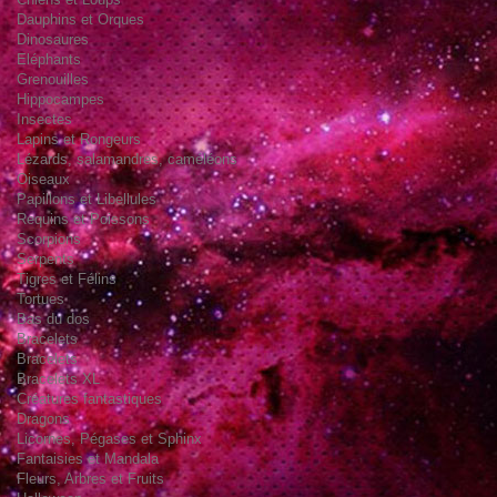
Dauphins et Orques
Dinosaures
Eléphants
Grenouilles
Hippocampes
Insectes
Lapins et Rongeurs
Lézards, salamandres, caméléons
Oiseaux
Papillons et Libellules
Requins et Poissons
Scorpions
Serpents
Tigres et Félins
Tortues
Bas du dos
Bracelets
Bracelets
Bracelets XL
Créatures fantastiques
Dragons
Licornes, Pégases et Sphinx
Fantaisies et Mandala
Fleurs, Arbres et Fruits