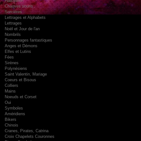
Halloween
Chauves souris
Sorcières
Lettrages et Alphabets
Lettrages
Noël et Jour de l'an
Nombrils
Personnages fantastiques
Anges et Démons
Elfes et Lutins
Fées
Sirènes
Polynésiens
Saint Valentin, Mariage
Coeurs et Bisous
Colliers
Mains
Noeuds et Corset
Oui
Symboles
Améridiens
Bikers
Chinois
Cranes, Pirates, Catrina
Croix Chapelets Couronnes