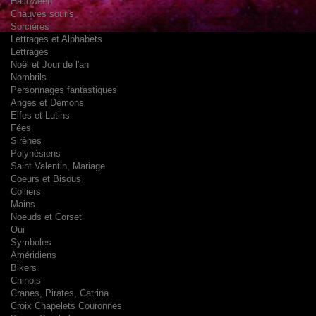
Halloween
Chauves souris
Sorcières
Lettrages et Alphabets
Lettrages
Noël et Jour de l'an
Nombrils
Personnages fantastiques
Anges et Démons
Elfes et Lutins
Fées
Sirènes
Polynésiens
Saint Valentin, Mariage
Coeurs et Bisous
Colliers
Mains
Noeuds et Corset
Oui
Symboles
Améridiens
Bikers
Chinois
Cranes, Pirates, Catrina
Croix Chapelets Couronnes