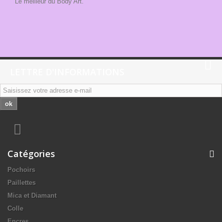
Le meilleur du Body Art.
LETTRE D'INFORMATIONS
ok
Catégories
Pochoirs
Paillettes
Mica et Diamant
Colle
Encres