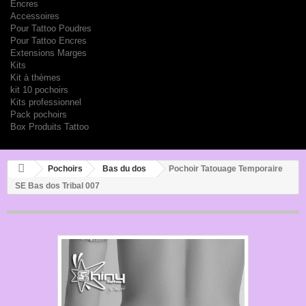
Encres
Accessoires
Pour Tattoo Poudres
Pour Tattoo Encres
Extensions Marges
Kits
Kit à thèmes
kit 10 pochoirs
Kits professionnel
Pack pochoirs
Box Produits Tattoo
Pochoirs
Bas du dos
Pochoir Tatouage Temporaire
SE Bas dos Tribal 007