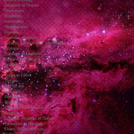
Dauphins et Orques
Dinosaures
Eléphants
Grenouilles
Hippocampes
Insectes
Lapins et Rongeurs
Lézards, salamandres, caméléons
Oiseaux
Papillons et Libellules
Requins et Poissons
Scorpions
Serpents
Tigres et Félins
Tortues
Bas du dos
Bracelets
Bracelets
Bracelets XL
Créatures fantastiques
Dragons
Licornes, Pégases et Sphinx
Fantaisies et Mandala
Fleurs, Arbres et Fruits