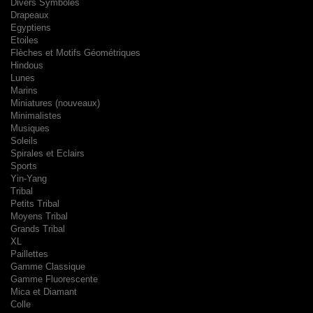
Divers Symboles
Drapeaux
Egyptiens
Etoiles
Flèches et Motifs Géométriques
Hindous
Lunes
Marins
Miniatures (nouveaux)
Minimalistes
Musiques
Soleils
Spirales et Eclairs
Sports
Yin-Yang
Tribal
Petits Tribal
Moyens Tribal
Grands Tribal
XL
Paillettes
Gamme Classique
Gamme Fluorescente
Mica et Diamant
Colle