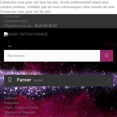
Connectez-vous pour voir tous les prix, Accès professionnel requis pour
certains produits, n'oubliez pas de nous communiquer votre numéro de siret
Connectez-vous pour voir les prix
Connexion
Contactez-nous
Appelez-nous au :
06.64.85.00.97
Panier
(vide)
Menu
Pochoirs
Animaux
Araignées
Chats, Koala et Panda
Chevaux et Taureaux
Chiens et Loups